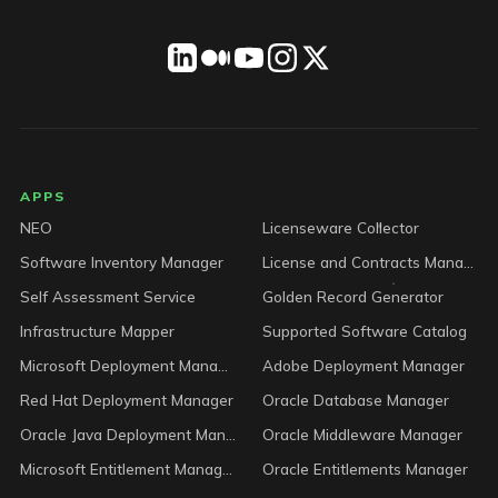
LICENSEWARE footer
APPS
NEO
Licenseware Collector
Software Inventory Manager
License and Contracts Manager
Self Assessment Service
Golden Record Generator
Infrastructure Mapper
Supported Software Catalog
Microsoft Deployment Manager
Adobe Deployment Manager
Red Hat Deployment Manager
Oracle Database Manager
Oracle Java Deployment Manager
Oracle Middleware Manager
Microsoft Entitlement Manager
Oracle Entitlements Manager