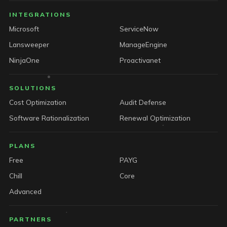
INTEGRATIONS
Microsoft
ServiceNow
Lansweeper
ManageEngine
NinjaOne
Proactivanet
SOLUTIONS
Cost Optimization
Audit Defense
Software Rationalization
Renewal Optimization
PLANS
Free
PAYG
Chill
Core
Advanced
PARTNERS