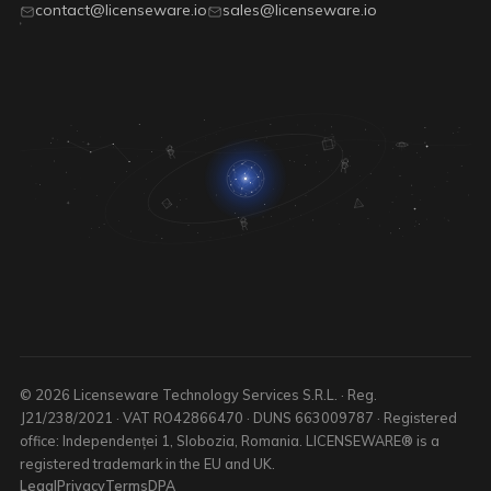
contact@licenseware.io
sales@licenseware.io
© 2026 Licenseware Technology Services S.R.L. · Reg.
J21/238/2021 · VAT RO42866470 · DUNS 663009787 · Registered
office: Independenței 1, Slobozia, Romania. LICENSEWARE® is a
registered trademark in the EU and UK.
Legal
Privacy
Terms
DPA