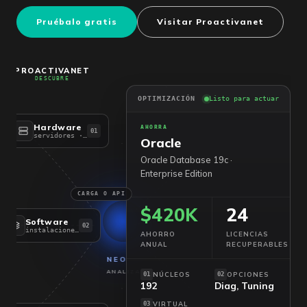
Pruébalo gratis
Visitar Proactivanet
PROACTIVANET
DESCUBRE
OPTIMIZACIÓN
Listo para actuar
Hardware
AHORRA
01
servidores · VMs · endpoints
Oracle
Oracle Database 19c ·
Enterprise Edition
CARGA O API
$420K
24
Software
02
instalaciones · versiones
AHORRO
LICENCIAS
ANUAL
RECUPERABLES
NEO
ANALIZA
NÚCLEOS
OPCIONES
01
02
192
Diag, Tuning
VIRTUAL
03